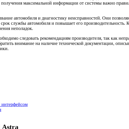
я получения максимальной информации от системы важно прави
ивание автомобиля и диагностику неисправностей. Они позвол
т срок службы автомобиля и повышает его производительность. 
нения неполадок.
обходимо следовать рекомендациям производителя, так как непра
братить внимание на наличие технической документации, опис
ики.
м интерфейсом
я
 Astra