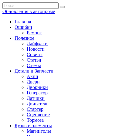
Перейти
Search
к
for:
Обновления в автопроме
содержанию
Главная
Ошибки
Ремонт
Полезное
Лайфхаки
Новости
Советы
Статьи
Схемы
Детали и Запчасти
Акпп
Двери
Дворники
Генератор
Датчики
Двигатель
Стартер
Сцепление
Тормоза
Кузов и элементы
Магнитолы