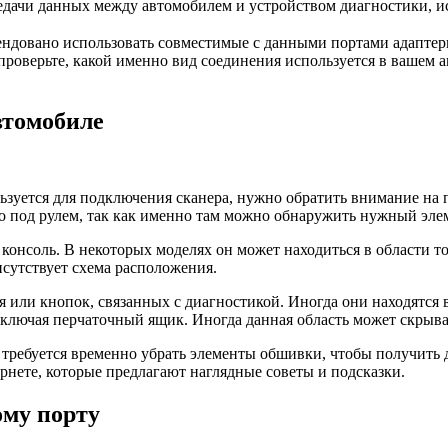
едачи данных между автомобилем и устройством диагностики, 
ендовано использовать совместимые с данными портами адаптер
роверьте, какой именно вид соединения используется в вашем а
втомобиле
ьзуется для подключения сканера, нужно обратить внимание на
во под рулем, так как именно там можно обнаружить нужный эле
консоль. В некоторых моделях он может находиться в области тор
исутствует схема расположения.
я или кнопок, связанных с диагностикой. Иногда они находятся 
, включая перчаточный ящик. Иногда данная область может скры
я требуется временно убрать элементы обшивки, чтобы получить
нете, которые предлагают наглядные советы и подсказки.
ому порту