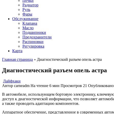
Печки
Радиатор
Руль
Фары
Обслуживание
Клапана
Масло
Подшипники
Предохранители
Распиновки
Регулировка
Карта
Главная страница
»
Диагностический разъем опель астра
Диагностический разъем опель астра
Лайфхаки
Автор
carneadm
На чтение
6 мин
Просмотров
21
Опубликовано
В автомобиле, использующем бортовую электронику, ключевую 
доступ к диагностической информации, что позволяет автомоб
а также проводить адаптацию компонентов.
Аппаратное обеспечение, представленное в современных автом