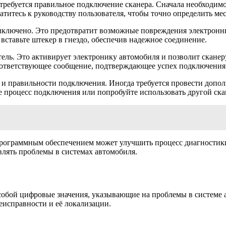
требуется правильное подключение сканера. Сначала необходимо
атитесь к руководству пользователя, чтобы точно определить ме
ыключено. Это предотвратит возможные повреждения электронны
вставьте штекер в гнездо, обеспечив надежное соединение.
ель. Это активирует электронику автомобиля и позволит сканеру
 соответствующее сообщение, подтверждающее успех подключения
а и правильности подключения. Иногда требуется провести доп
е процесс подключения или попробуйте использовать другой ска
программным обеспечением может улучшить процесс диагностик
влять проблемы в системах автомобиля.
собой цифровые значения, указывающие на проблемы в системе а
еисправности и её локализации.