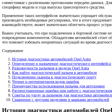
совместимые с различными протоколами передачи данных. Дл
специфику модели и года выпуска транспортного средства.
Применение таких интерфейсов значительно упрощает обслуж
производить необходимые регулировки, что в итоге продлевае
взаимодействуете, может значительно облегчить процесс устра
Важно учитывать, что при подключении к бортовой системе не
повреждению компонентов. Обладателям автомобилей стоит о
что поможет избежать неприятных ситуаций во время диагност
Содержание
История диагностики автомобилей Opel Astra
Определение и назначение диагностического интерфейса
Разновидности разъемов в модели Opel Astra
Как найти диагностический разъем в автомобиле
Подключение сканера к диагностическому порту
Чтение и интерпретация кодов ошибок
Преимущества использования разъема для автохимии
Распространенные ошибки при работе с диагностически
Советы по уходу за разъемом для диагностики автомобил
Сравнение с другими моделями и марками автомобилей
История диагностики автомобилей Opel