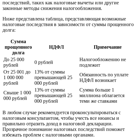
последствий, таких как налоговые вычеты или другие
законные методы снижения налогообложения.
Ниже представлена таблица, представляющая возможные
налоговые последствия в зависимости от суммы прощенного
долга:
Сумма
прощенного
НДФЛ
Примечание
долга
До 25 000
Налогообложению не
0 рублей
рублей
подлежит
От 25 001 до
13% от суммы
Обязанность по уплате
1 000 000
превышающей 25
НДФЛ возникает
рублей
000 рублей
13% от суммы
Сумма больше 1
Свыше 1 000
превышающей 25
миллиона облагается
000 рублей
000 рублей
теми же ставками
В любом случае рекомендуется проконсультироваться с
налоговым консультантом, чтобы учесть все нюансы и
правильно отразить доход в налоговой декларации.
Прозрачное понимание налоговых последствий поможет
избежать проблем с налоговыми органами.