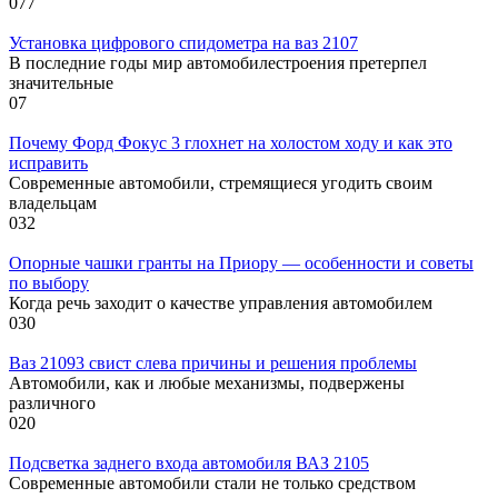
0
77
Установка цифрового спидометра на ваз 2107
В последние годы мир автомобилестроения претерпел
значительные
0
7
Почему Форд Фокус 3 глохнет на холостом ходу и как это
исправить
Современные автомобили, стремящиеся угодить своим
владельцам
0
32
Опорные чашки гранты на Приору — особенности и советы
по выбору
Когда речь заходит о качестве управления автомобилем
0
30
Ваз 21093 свист слева причины и решения проблемы
Автомобили, как и любые механизмы, подвержены
различного
0
20
Подсветка заднего входа автомобиля ВАЗ 2105
Современные автомобили стали не только средством