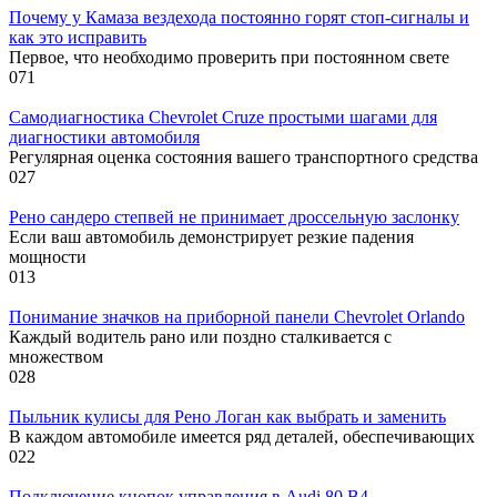
Почему у Камаза вездехода постоянно горят стоп-сигналы и
как это исправить
Первое, что необходимо проверить при постоянном свете
0
71
Самодиагностика Chevrolet Cruze простыми шагами для
диагностики автомобиля
Регулярная оценка состояния вашего транспортного средства
0
27
Рено сандеро степвей не принимает дроссельную заслонку
Если ваш автомобиль демонстрирует резкие падения
мощности
0
13
Понимание значков на приборной панели Chevrolet Orlando
Каждый водитель рано или поздно сталкивается с
множеством
0
28
Пыльник кулисы для Рено Логан как выбрать и заменить
В каждом автомобиле имеется ряд деталей, обеспечивающих
0
22
Подключение кнопок управления в Audi 80 B4