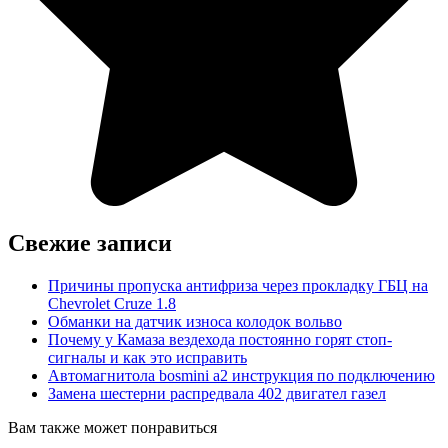
Свежие записи
Причины пропуска антифриза через прокладку ГБЦ на
Chevrolet Cruze 1.8
Обманки на датчик износа колодок вольво
Почему у Камаза вездехода постоянно горят стоп-
сигналы и как это исправить
Автомагнитола bosmini а2 инструкция по подключению
Замена шестерни распредвала 402 двигател газел
Вам также может понравиться