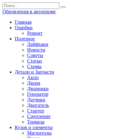
Перейти
Search
к
for:
Обновления в автопроме
содержанию
Главная
Ошибки
Ремонт
Полезное
Лайфхаки
Новости
Советы
Статьи
Схемы
Детали и Запчасти
Акпп
Двери
Дворники
Генератор
Датчики
Двигатель
Стартер
Сцепление
Тормоза
Кузов и элементы
Магнитолы