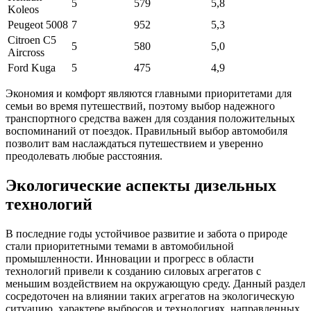
5
579
5,8
Koleos
Peugeot 5008
7
952
5,3
Citroen C5
5
580
5,0
Aircross
Ford Kuga
5
475
4,9
Экономия и комфорт являются главными приоритетами для
семьи во время путешествий, поэтому выбор надежного
транспортного средства важен для создания положительных
воспоминаний от поездок. Правильный выбор автомобиля
позволит вам наслаждаться путешествием и уверенно
преодолевать любые расстояния.
Экологические аспекты дизельных
технологий
В последние годы устойчивое развитие и забота о природе
стали приоритетными темами в автомобильной
промышленности. Инновации и прогресс в области
технологий привели к созданию силовых агрегатов с
меньшим воздействием на окружающую среду. Данный раздел
сосредоточен на влиянии таких агрегатов на экологическую
ситуацию, характере выбросов и технологиях, направленных