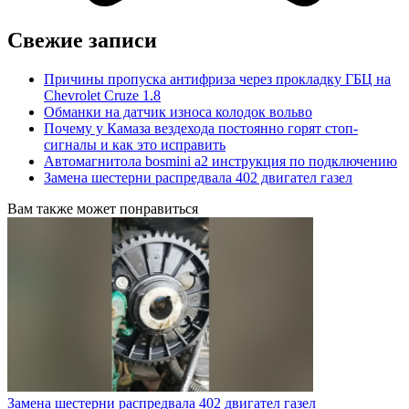
Свежие записи
Причины пропуска антифриза через прокладку ГБЦ на
Chevrolet Cruze 1.8
Обманки на датчик износа колодок вольво
Почему у Камаза вездехода постоянно горят стоп-
сигналы и как это исправить
Автомагнитола bosmini а2 инструкция по подключению
Замена шестерни распредвала 402 двигател газел
Вам также может понравиться
Замена шестерни распредвала 402 двигател газел