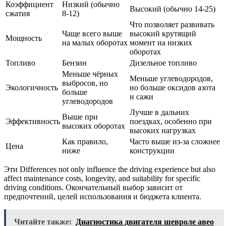
Коэффициент
Низкий (обычно
Высокий (обычно 14-25)
сжатия
8-12)
Что позволяет развивать
Чаще всего выше
высокий крутящий
Мощность
на малых оборотах
момент на низких
оборотах
Топливо
Бензин
Дизельное топливо
Меньше чёрных
Меньше углеводородов,
выбросов, но
Экологичность
но больше оксидов азота
больше
и сажи
углеводородов
Лучше в дальних
Выше при
Эффективность
поездках, особенно при
высоких оборотах
высоких нагрузках
Как правило,
Часто выше из-за сложнее
Цена
ниже
конструкции
Эти Differences not only influence the driving experience but also
affect maintenance costs, longevity, and suitability for specific
driving conditions. Окончательный выбор зависит от
предпочтений, целей использования и бюджета клиента.
Читайте также:
Диагностика двигателя шевроле авео