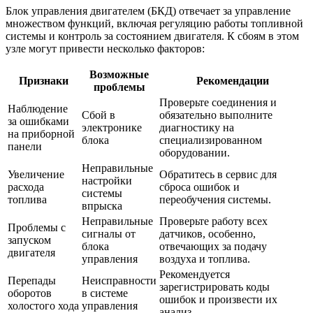
Блок управления двигателем (БКД) отвечает за управление
множеством функций, включая регуляцию работы топливной
системы и контроль за состоянием двигателя. К сбоям в этом
узле могут привести несколько факторов:
Возможные
Признаки
Рекомендации
проблемы
Проверьте соединения и
Наблюдение
Сбой в
обязательно выполните
за ошибками
электронике
диагностику на
на приборной
блока
специализированном
панели
оборудовании.
Неправильные
Увеличение
Обратитесь в сервис для
настройки
расхода
сброса ошибок и
системы
топлива
переобучения системы.
впрыска
Неправильные
Проверьте работу всех
Проблемы с
сигналы от
датчиков, особенно,
запуском
блока
отвечающих за подачу
двигателя
управления
воздуха и топлива.
Рекомендуется
Перепады
Неисправности
зарегистрировать коды
оборотов
в системе
ошибок и произвести их
холостого хода
управления
анализ.