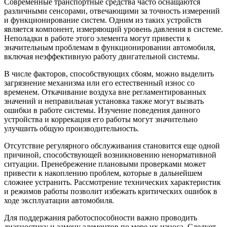
Современные транспортные средства часто оснащаются
различными сенсорами, отвечающими за точность измерений
и функционирование систем. Одним из таких устройств
является компонент, измеряющий уровень давления в системе.
Неполадки в работе этого элемента могут привести к
значительным проблемам в функционировании автомобиля,
включая неэффективную работу двигательной системы.
В числе факторов, способствующих сбоям, можно выделить
загрязнение механизма или его естественный износ со
временем. Откачивание воздуха вне регламентированных
значений и неправильная установка также могут вызвать
ошибки в работе системы. Изучение поведения данного
устройства и коррекация его работы могут значительно
улучшить общую производительность.
Отсутствие регулярного обслуживания становится еще одной
причиной, способствующей возникновению ненормативной
ситуации. Пренебрежение плановыми проверками может
привести к накоплению проблем, которые в дальнейшем
сложнее устранить. Рассмотрение технических характеристик
и режимов работы позволит избежать критических ошибок в
ходе эксплуатации автомобиля.
Для поддержания работоспособности важно проводить
диагностику и замену элементов по мере их износа. Следует