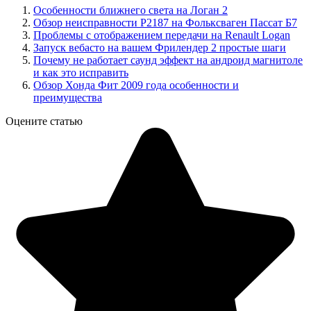
Особенности ближнего света на Логан 2
Обзор неисправности Р2187 на Фольксваген Пассат Б7
Проблемы с отображением передачи на Renault Logan
Запуск вебасто на вашем Фрилендер 2 простые шаги
Почему не работает саунд эффект на андроид магнитоле
и как это исправить
Обзор Хонда Фит 2009 года особенности и
преимущества
Оцените статью