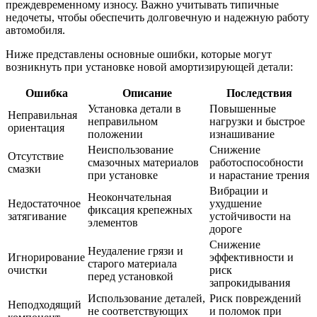
преждевременному износу. Важно учитывать типичные
недочеты, чтобы обеспечить долговечную и надежную работу
автомобиля.
Ниже представлены основные ошибки, которые могут
возникнуть при установке новой амортизирующей детали:
Ошибка
Описание
Последствия
Установка детали в
Повышенные
Неправильная
неправильном
нагрузки и быстрое
ориентация
положении
изнашивание
Неиспользование
Снижение
Отсутствие
смазочных материалов
работоспособности
смазки
при установке
и нарастание трения
Вибрации и
Неокончательная
Недостаточное
ухудшение
фиксация крепежных
затягивание
устойчивости на
элементов
дороге
Снижение
Неудаление грязи и
Игнорирование
эффективности и
старого материала
очистки
риск
перед установкой
запрокидывания
Использование деталей,
Риск повреждений
Неподходящий
не соответствующих
и поломок при