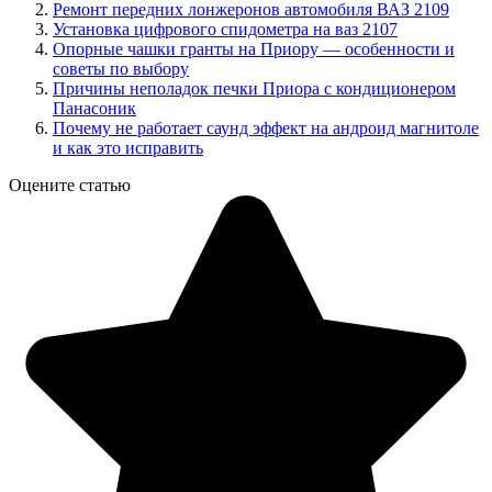
Ремонт передних лонжеронов автомобиля ВАЗ 2109
Установка цифрового спидометра на ваз 2107
Опорные чашки гранты на Приору — особенности и
советы по выбору
Причины неполадок печки Приора с кондиционером
Панасоник
Почему не работает саунд эффект на андроид магнитоле
и как это исправить
Оцените статью