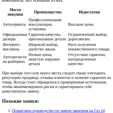
компоненты. Вот основные из них:
Место
Преимущества
Недостатки
покупки
Профессиональная
Автосервисы
консультация,
Высокие цены
установка
Официальные
Гарантия качества,
Ограниченный выбор,
дилеры
оригинальные детали
дороговизна
Интернет-
Широкий выбор,
Риск получения
магазины
удобство заказа
некачественного товара
Низкие цены,
Отсутствие гарантии,
Автозапчасти
зачастую хорошие
неопределенное
на разборках
детали
качество
При выборе того или иного места следует также учитывать
репутацию продавца, отзывы клиентов и наличие гарантии на
товар. Всегда стоит обращаться к проверенным источникам,
чтобы минимизировать риски и гарантировать себе
качественную замену.
Похожие записи:
Пошаговое руководство по замене шкворня на Газ 24