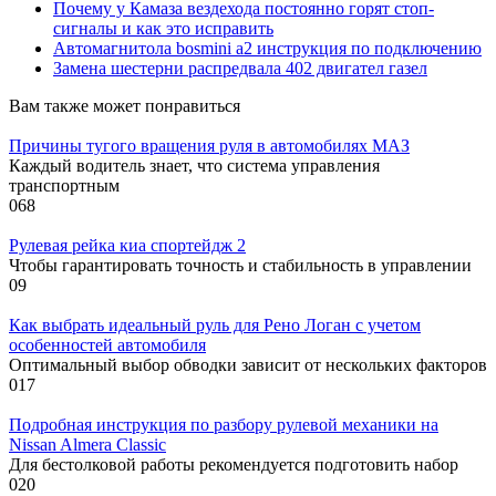
Почему у Камаза вездехода постоянно горят стоп-
сигналы и как это исправить
Автомагнитола bosmini а2 инструкция по подключению
Замена шестерни распредвала 402 двигател газел
Вам также может понравиться
Причины тугого вращения руля в автомобилях МАЗ
Каждый водитель знает, что система управления
транспортным
0
68
Рулевая рейка киа спортейдж 2
Чтобы гарантировать точность и стабильность в управлении
0
9
Как выбрать идеальный руль для Рено Логан с учетом
особенностей автомобиля
Оптимальный выбор обводки зависит от нескольких факторов
0
17
Подробная инструкция по разбору рулевой механики на
Nissan Almera Classic
Для бестолковой работы рекомендуется подготовить набор
0
20