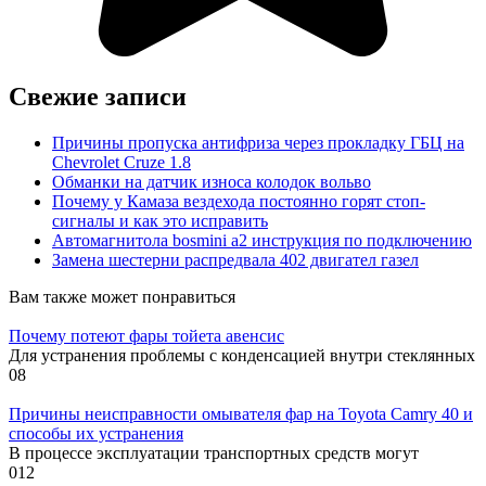
Свежие записи
Причины пропуска антифриза через прокладку ГБЦ на
Chevrolet Cruze 1.8
Обманки на датчик износа колодок вольво
Почему у Камаза вездехода постоянно горят стоп-
сигналы и как это исправить
Автомагнитола bosmini а2 инструкция по подключению
Замена шестерни распредвала 402 двигател газел
Вам также может понравиться
Почему потеют фары тойета авенсис
Для устранения проблемы с конденсацией внутри стеклянных
0
8
Причины неисправности омывателя фар на Toyota Camry 40 и
способы их устранения
В процессе эксплуатации транспортных средств могут
0
12