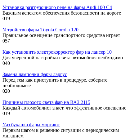
Установка разгрузочного реле на фары Audi 100 C4
Важным аспектом обеспечения безопасности на дороге
0
19
Устройство фары Toyota Corolla 120
Правильное освещение транспортного средства играет
0
57
Как установить электрокорректор фар на лансер 10
Для уверенной настройки света автомобиля необходимо
0
40
Замена лампочки фары ларгус
Перед тем как приступить к процедуре, соберите
необходимые
0
20
Причины плохого света фар на ВАЗ 2115
Каждый автомобилист знает, что эффективное освещение
0
19
Уаз буханка фары моргают
Первым шагом к решению ситуации с периодическим
миганием