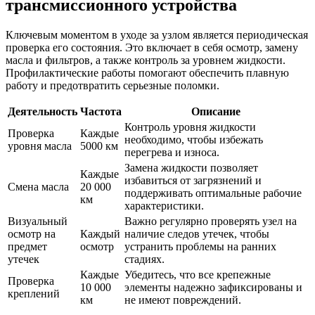
трансмиссионного устройства
Ключевым моментом в уходе за узлом является периодическая
проверка его состояния. Это включает в себя осмотр, замену
масла и фильтров, а также контроль за уровнем жидкости.
Профилактические работы помогают обеспечить плавную
работу и предотвратить серьезные поломки.
Деятельность
Частота
Описание
Контроль уровня жидкости
Проверка
Каждые
необходимо, чтобы избежать
уровня масла
5000 км
перегрева и износа.
Замена жидкости позволяет
Каждые
избавиться от загрязнений и
Смена масла
20 000
поддерживать оптимальные рабочие
км
характеристики.
Визуальный
Важно регулярно проверять узел на
осмотр на
Каждый
наличие следов утечек, чтобы
предмет
осмотр
устранить проблемы на ранних
утечек
стадиях.
Каждые
Убедитесь, что все крепежные
Проверка
10 000
элементы надежно зафиксированы и
креплений
км
не имеют повреждений.