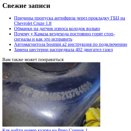
Свежие записи
Причины пропуска антифриза через прокладку ГБЦ на
Chevrolet Cruze 1.8
Обманки на датчик износа колодок вольво
Почему у Камаза вездехода постоянно горят стоп-
сигналы и как это исправить
Автомагнитола bosmini а2 инструкция по подключению
Замена шестерни распредвала 402 двигател газел
Вам также может понравиться
Как найти номер кузова на Рено Сценик 1