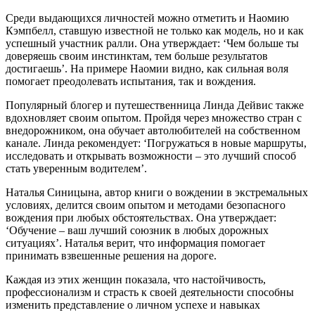
Среди выдающихся личностей можно отметить и Наомию
Кэмпбелл, ставшую известной не только как модель, но и как
успешный участник ралли. Она утверждает: ‘Чем больше ты
доверяешь своим инстинктам, тем больше результатов
достигаешь’. На примере Наомии видно, как сильная воля
помогает преодолевать испытания, так и вождения.
Популярный блогер и путешественница Линда Дейвис также
вдохновляет своим опытом. Пройдя через множество стран с
внедорожником, она обучает автолюбителей на собственном
канале. Линда рекомендует: ‘Погружаться в новые маршруты,
исследовать и открывать возможности – это лучший способ
стать уверенным водителем’.
Наталья Синицына, автор книги о вождении в экстремальных
условиях, делится своим опытом и методами безопасного
вождения при любых обстоятельствах. Она утверждает:
‘Обучение – ваш лучший союзник в любых дорожных
ситуациях’. Наталья верит, что информация помогает
принимать взвешенные решения на дороге.
Каждая из этих женщин показала, что настойчивость,
профессионализм и страсть к своей деятельности способны
изменить представление о личном успехе и навыках