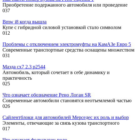
Приобретение подержанного автомобиля или проведение
0
37
Bmw i8 когда вышла
Купе с гибридной силовой установкой стало символом
0
12
Проблемы с отключением электромуфты на КамАЗе Евро 5
Современные транспортные средства оснащены множеством
0
31
Мазда сх7 2.3 р2544
Автомобиль, который сочетает в себе динамику и
практичность
0
25
Что означает обозначение Рено Логан SR
Современные автомобили становятся неотъемлемой частью
0
26
Сайлентблоки для автомобилей Мерседес их роль и выбор
Элементы, отвечающие за связь кузова транспортного
0
17
Что означает фолксваген поло