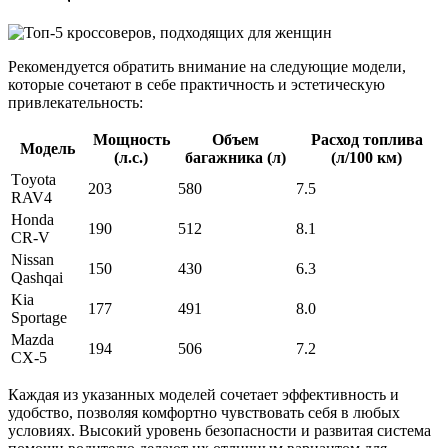
Рекомендуется обратить внимание на следующие модели,
которые сочетают в себе практичность и эстетическую
привлекательность:
Мощность
Объем
Расход топлива
Модель
(л.с.)
багажника (л)
(л/100 км)
Тoyota
203
580
7.5
RAV4
Honda
190
512
8.1
CR-V
Nissan
150
430
6.3
Qashqai
Kia
177
491
8.0
Sportage
Mazda
194
506
7.2
CX-5
Каждая из указанных моделей сочетает эффективность и
удобство, позволяя комфортно чувствовать себя в любых
условиях. Высокий уровень безопасности и развитая система