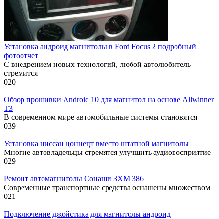
Установка андроид магнитолы в Ford Focus 2 подробный
фотоотчет
С внедрением новых технологий, любой автолюбитель
стремится
0
20
Обзор прошивки Android 10 для магнитол на основе Allwinner
T3
В современном мире автомобильные системы становятся
0
39
Установка ниссан цоннецт вместо штатной магнитолы
Многие автовладельцы стремятся улучшить аудиовосприятие
0
29
Ремонт автомагнитолы Сонаши ЗХМ 386
Современные транспортные средства оснащены множеством
0
21
Подключение джойстика для магнитолы андроид