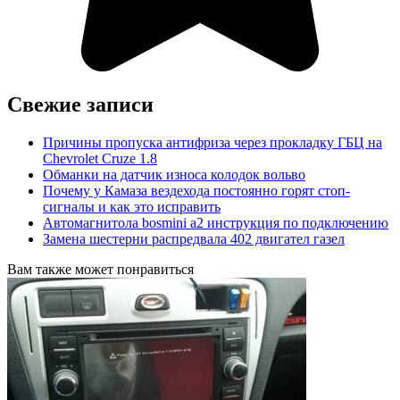
Свежие записи
Причины пропуска антифриза через прокладку ГБЦ на
Chevrolet Cruze 1.8
Обманки на датчик износа колодок вольво
Почему у Камаза вездехода постоянно горят стоп-
сигналы и как это исправить
Автомагнитола bosmini а2 инструкция по подключению
Замена шестерни распредвала 402 двигател газел
Вам также может понравиться