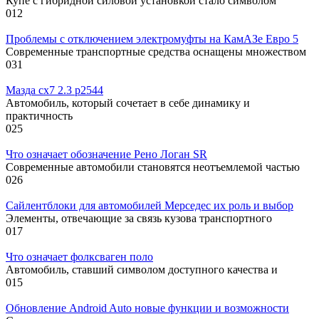
Купе с гибридной силовой установкой стало символом
0
12
Проблемы с отключением электромуфты на КамАЗе Евро 5
Современные транспортные средства оснащены множеством
0
31
Мазда сх7 2.3 р2544
Автомобиль, который сочетает в себе динамику и
практичность
0
25
Что означает обозначение Рено Логан SR
Современные автомобили становятся неотъемлемой частью
0
26
Сайлентблоки для автомобилей Мерседес их роль и выбор
Элементы, отвечающие за связь кузова транспортного
0
17
Что означает фолксваген поло
Автомобиль, ставший символом доступного качества и
0
15
Обновление Android Auto новые функции и возможности