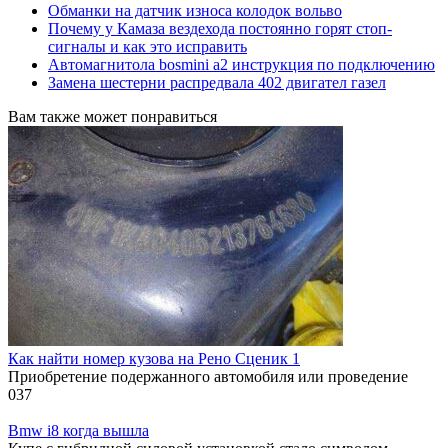
Обманки на датчик износа колодок вольво
Почему у Камаза вездехода постоянно горят стоп-
сигналы и как это исправить
Автомагнитола bosmini а2 инструкция по подключению
Замена шестерни распредвала 402 двигател газел
Вам также может понравиться
Как найти номер кузова на Рено Сценик 1
Приобретение подержанного автомобиля или проведение
0
37
Bmw i8 когда вышла