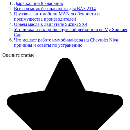
Дмрв калина 8 клапанов
Все о ремнях безопасности для ВАЗ 2114
Грузовые автомобили MAN особенности и
преимущества производителей
Объем масла в двигателе Suzuki SX4
Установка и настройка рулевой рейки в игре My Summer
Car
Что мешает работе иммобилайзера на Chevrolet Niva
причины и советы по устранению
Оцените статью